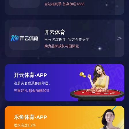
020-87566596
新闻资讯
您现在的位置：
首页
>
新闻资讯
>
公司新闻
>
弱电机房装修主要有哪些内容？
新闻资讯
资讯分类

