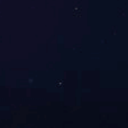
弱电机房工程改造-机房改造建设工程
每个弱电智能化工程均成立有资深设计师领衔的项目专案小
组，拥有10年以上弱电项目经理9名，15年以上从业经验弱电
工程师9支，自有9个专业施工队伍，工程绝不外包，严格施
工，确保工程质量品质以及周期。可为客户省30%项目成本，
并有7*24小时客服在线，无忧售后。
→
弱电机房装修主要有哪些内容？
机房顶面上方需要做防水防潮处理，顶面下方刷乳胶漆做防尘
处理，顶部建议做微孔铝扣天花，顶面其主要作用是防火、美
观、降噪、防尘。灯具、烟感、温感探头等均安装在机房顶
面，由于顶面管线繁多，安装时各系统管路必须横平竖直，错
落有致，排列有序，保证机房底部整体性、美观性。
→
首页
解决方案