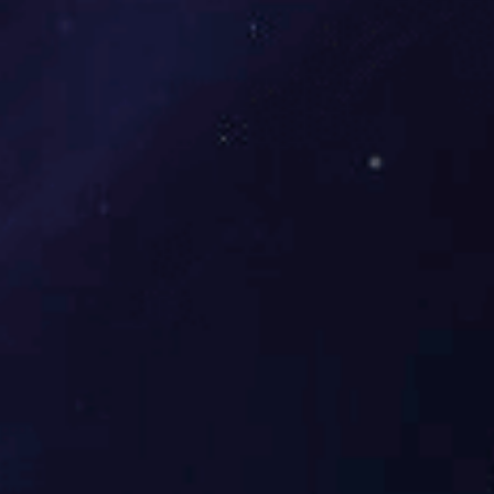
保证机房底部整体性、美观性。
扫二维码用手机看
上一个
:
弱电机房工程改造-机房改造建设工程
下一个
:
机房建设中布署新风系统的重要性
上一个
:
弱电机房工程改造-机房改造建设工程
下一个
:
机房建设中布署新风系统的重要性
相关资讯
模块化机房与传统机房区别有哪些？
今天咱们就聊一聊它们之间的灵活性及可靠性和节能效果。下
面是工程师为我们测算出来的一个模拟结果显示。话不多说，
看两者之间的对比。（1）灵活性：行级空调匹配数据中心演
进，支持高密度及混合部署。结论：行级空调是一种面向未来
的解决方案（2）灵活性：行级空调可实现按需部署,实现平滑
扩容
→