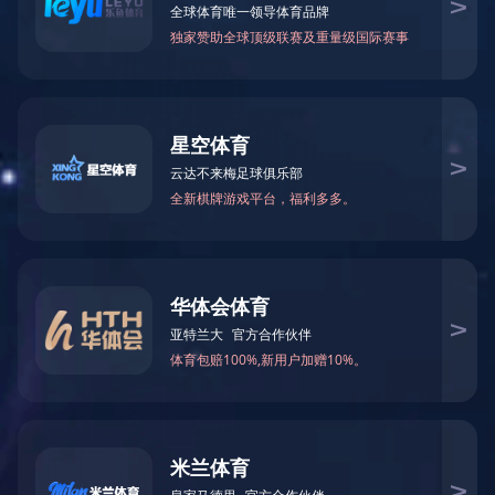
分支组网及移动办公
智能化组网解决方案
新闻资讯

新闻资讯
进一步了解

公司新闻
行业新闻
工程案例

工程案例
进一步了解
