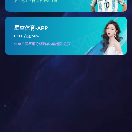
【概要描述】
机房顶面上方需要做防水防潮处理，顶面下方刷
乳胶漆做防尘处理，顶部建议做微孔铝扣天花，顶面其主要作
用是防火、美观、降噪、防尘。灯具、烟感、温感探头等均安
装在机房顶面，由于顶面管线繁多，安装时各系统管路必须横
平竖直，错落有致，排列有序，保证机房底部整体性、美观
性。
分类：
公司新闻
作者：
来源：
发布时间：
2022-05-10
访问量：
0
详情
机房顶面上方需要做防水防潮处理，顶面下方刷乳胶漆做防尘
处理，顶部建议做微孔铝扣天花，顶面其主要作用是防火、美
观、降噪、防尘。
灯具、烟感、温感探头等均安装在机房顶面，由于顶面管线繁
多，安装时各系统管路必须横平竖直，错落有致，排列有序，