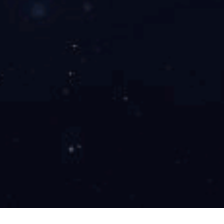
弱电系统建设及智能化系统
信息安全整体解决方案
华体会体
育-足球篮球官方直播平台
安全无线网络建设方案
智能化机房
建设及动环监测
分支组网及移动办公
智能化组网解决方案
新闻资讯
公司新闻
行业新闻
工程案例
国内案例
国外案例
关于我们
公司简介
企业文化
荣誉资质
发展历程
合作品牌
华体会体育-足球篮球官方直播平台
华体会体育-足球篮球官方直播平台
服务热线：
020-87566596
地址：
广州市萝岗区科学城科学大道绿地中央广场E栋2716室