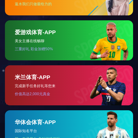
分类：
解决方案
发布时间：
2022-07-29 15:50:20
访问量：
0
概要:
概要:
详情
扫二维码用手机看
首页
解决方案
弱电系统建设及智能化系统
信息安全整体解决方案
华体会体
育-足球篮球官方直播平台
安全无线网络建设方案
智能化机房
建设及动环监测
分支组网及移动办公
智能化组网解决方案
新闻资讯
公司新闻
行业新闻
工程案例
国内案例
国外案例
关于我们